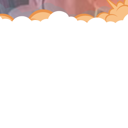
LOA
- Luxembourg On Air
Date :
14 septembre 2019
Lieu :
Place de l'Europe
Premier grand festival de musique eletronique à Luxembourg,
5000 visiteurs, beaucoup de DJs… Nous y étions !
Créer une œuvre en live où figure le nouveau modèle Tarraco
ainsi qu'un clin d'œil à Luxembourg, voici en image le résultat.
Merci à Accentaigu et Seat pour leur confiance et l'organisation
au top!